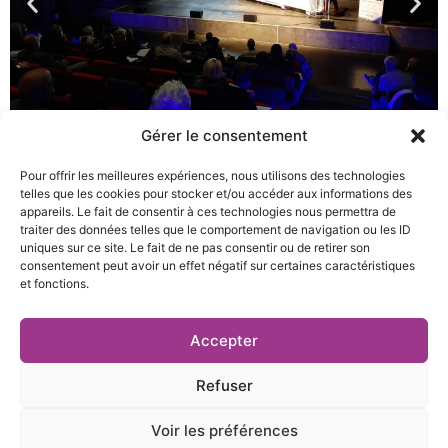
Gérer le consentement
CT N° 1 à Tignieu Jameyzieu
Pour offrir les meilleures expériences, nous utilisons des technologies
telles que les cookies pour stocker et/ou accéder aux informations des
appareils. Le fait de consentir à ces technologies nous permettra de
traiter des données telles que le comportement de navigation ou les ID
uniques sur ce site. Le fait de ne pas consentir ou de retirer son
consentement peut avoir un effet négatif sur certaines caractéristiques
et fonctions.
27 rue Pierre Sémard,
04 76 03 19 20
Accepter
38000 Grenoble
contact@te38.fr
Refuser
Voir les préférences
Mentions légales et politique de confidentialité
|