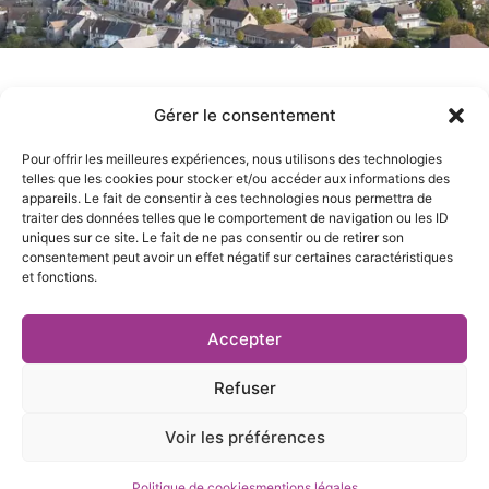
Gérer le consentement
Notre équipe est, pour le moment, au complet !
Pour offrir les meilleures expériences, nous utilisons des technologies
telles que les cookies pour stocker et/ou accéder aux informations des
appareils. Le fait de consentir à ces technologies nous permettra de
traiter des données telles que le comportement de navigation ou les ID
uniques sur ce site. Le fait de ne pas consentir ou de retirer son
consentement peut avoir un effet négatif sur certaines caractéristiques
et fonctions.
27 rue Pierre Sémard,
04 76 03 19 20
Accepter
38000 Grenoble
contact@te38.fr
Refuser
Voir les préférences
Mentions légales et politique de confidentialité
|
Cookies
| Réalisé par
Création site web Grenoble
Politique de cookies
mentions légales