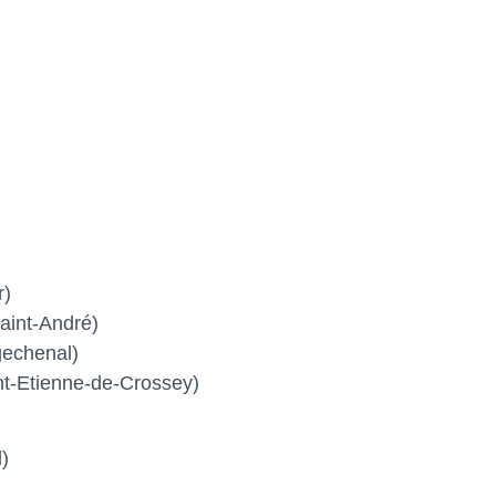
r)
aint-André)
echenal)
-Etienne-de-Crossey)
)