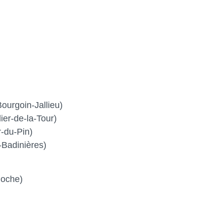
urgoin-Jallieu)
er-de-la-Tour)
-du-Pin)
Badinières)
oche)