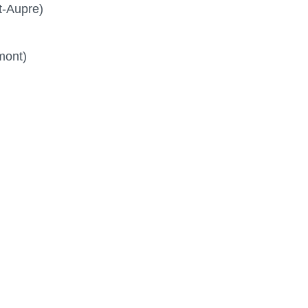
t-Aupre)
ont)