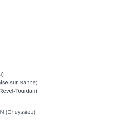
u)
se-sur-Sanne)
evel-Tourdan)
 (Cheyssieu)