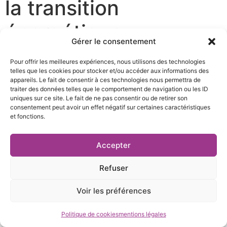
la transition
énergétique
Gérer le consentement
Pour offrir les meilleures expériences, nous utilisons des technologies
Télécharger le communiqué de presse
telles que les cookies pour stocker et/ou accéder aux informations des
appareils. Le fait de consentir à ces technologies nous permettra de
traiter des données telles que le comportement de navigation ou les ID
uniques sur ce site. Le fait de ne pas consentir ou de retirer son
consentement peut avoir un effet négatif sur certaines caractéristiques
et fonctions.
27 rue Pierre Sémard,
04 76 03 19 20
Accepter
38000 Grenoble
contact@te38.fr
Refuser
Voir les préférences
Mentions légales et politique de confidentialité
|
Cookies
| Réalisé par
Création site web Grenoble
Politique de cookies
mentions légales