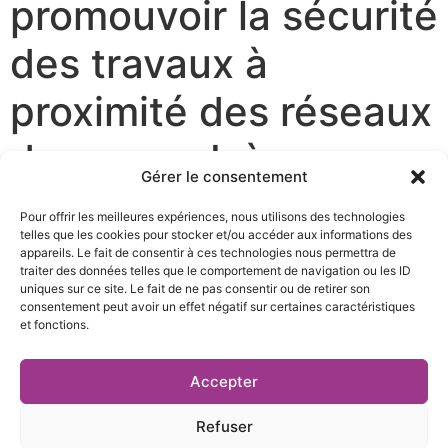
promouvoir la sécurité
des travaux à
proximité des réseaux
de gaz en Isère
Gérer le consentement
Pour offrir les meilleures expériences, nous utilisons des technologies
Télécharger le communiqué de presse
telles que les cookies pour stocker et/ou accéder aux informations des
appareils. Le fait de consentir à ces technologies nous permettra de
traiter des données telles que le comportement de navigation ou les ID
uniques sur ce site. Le fait de ne pas consentir ou de retirer son
consentement peut avoir un effet négatif sur certaines caractéristiques
et fonctions.
27 rue Pierre Sémard,
04 76 03 19 20
Accepter
38000 Grenoble
contact@te38.fr
Refuser