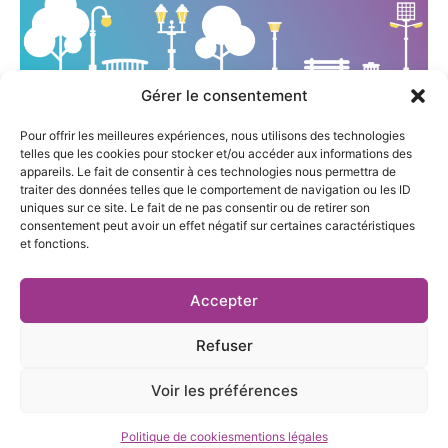
Gérer le consentement
[INFOGRAPHIE] L'éclairage public : un levier de la
Pour offrir les meilleures expériences, nous utilisons des technologies
transition énergétique
telles que les cookies pour stocker et/ou accéder aux informations des
appareils. Le fait de consentir à ces technologies nous permettra de
traiter des données telles que le comportement de navigation ou les ID
uniques sur ce site. Le fait de ne pas consentir ou de retirer son
consentement peut avoir un effet négatif sur certaines caractéristiques
et fonctions.
27 rue Pierre Sémard,
04 76 03 19 20
Accepter
38000 Grenoble
contact@te38.fr
Refuser
Voir les préférences
Mentions légales et politique de confidentialité
|
Cookies
| Réalisé par
Création site web Grenoble
Politique de cookies
mentions légales