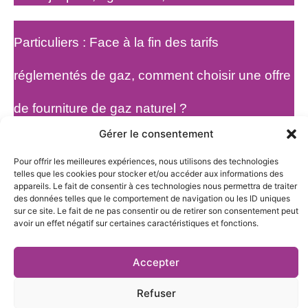
Particuliers : Face à la fin des tarifs
réglementés de gaz, comment choisir une offre
de fourniture de gaz naturel ?
Gérer le consentement
Pour offrir les meilleures expériences, nous utilisons des technologies
telles que les cookies pour stocker et/ou accéder aux informations des
appareils. Le fait de consentir à ces technologies nous permettra de traiter
des données telles que le comportement de navigation ou les ID uniques
sur ce site. Le fait de ne pas consentir ou de retirer son consentement peut
27 rue Pierre Sémard,
avoir un effet négatif sur certaines caractéristiques et fonctions.
04 76 03 19 20
38000 Grenoble
contact@te38.fr
Accepter
Refuser
Mentions légales et politique de confidentialité
|