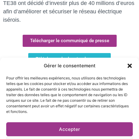
TE38 ont décidé d’investir plus de 40 millions d’euros
afin d’améliorer et sécuriser le réseau électrique
isérois.
Télécharger le communiqué de presse
Télécharger le dossier de presse
Gérer le consentement
Télécharger la note de synthèse de la conférence de
Pour offrir les meilleures expériences, nous utilisons des technologies
presse
telles que les cookies pour stocker et/ou accéder aux informations des
appareils. Le fait de consentir à ces technologies nous permettra de
traiter des données telles que le comportement de navigation ou les ID
uniques sur ce site. Le fait de ne pas consentir ou de retirer son
consentement peut avoir un effet négatif sur certaines caractéristiques
et fonctions.
27 rue Pierre Sémard,
Accepter
04 76 03 19 20
38000 Grenoble