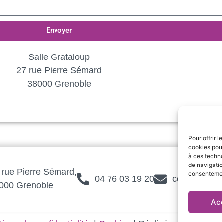
Envoyer
Salle Grataloup
27 rue Pierre Sémard
38000 Grenoble
Pour offrir 
cookies pour
à ces techn
de navigatio
 rue Pierre Sémard,
consentement
04 76 03 19 20
contact@te3
000 Grenoble
Ac