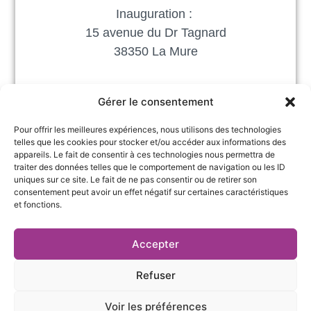
Inauguration :
15 avenue du Dr Tagnard
38350 La Mure
Gérer le consentement
Pour offrir les meilleures expériences, nous utilisons des technologies
telles que les cookies pour stocker et/ou accéder aux informations des
appareils. Le fait de consentir à ces technologies nous permettra de
traiter des données telles que le comportement de navigation ou les ID
uniques sur ce site. Le fait de ne pas consentir ou de retirer son
consentement peut avoir un effet négatif sur certaines caractéristiques
et fonctions.
27 rue Pierre Sémard,
04 76 03 19 20
Accepter
38000 Grenoble
contact@te38.fr
Refuser
Voir les préférences
Mentions légales et politique de confidentialité
|