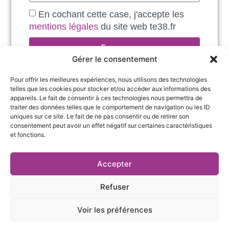
En cochant cette case, j'accepte les
mentions légales
du site web te38.fr
Envoyer
Gérer le consentement
Pour offrir les meilleures expériences, nous utilisons des technologies
telles que les cookies pour stocker et/ou accéder aux informations des
appareils. Le fait de consentir à ces technologies nous permettra de
traiter des données telles que le comportement de navigation ou les ID
uniques sur ce site. Le fait de ne pas consentir ou de retirer son
consentement peut avoir un effet négatif sur certaines caractéristiques
et fonctions.
27 rue Pierre Sémard,
Accepter
04 76 03 19 20
38000 Grenoble
contact@te38.fr
Refuser
Voir les préférences
Mentions légales et politique de confidentialité
|
Cookies
| Réalisé par
Création site web Grenoble