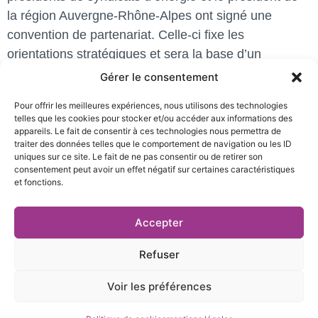
la région Auvergne-Rhône-Alpes ont signé une
convention de partenariat. Celle-ci fixe les
orientations stratégiques et sera la base d’un
véritable plan d’action et d’investissements qui sera
Gérer le consentement
élaboré dans les mois à venir.
Pour offrir les meilleures expériences, nous utilisons des technologies
telles que les cookies pour stocker et/ou accéder aux informations des
appareils. Le fait de consentir à ces technologies nous permettra de
traiter des données telles que le comportement de navigation ou les ID
uniques sur ce site. Le fait de ne pas consentir ou de retirer son
consentement peut avoir un effet négatif sur certaines caractéristiques
et fonctions.
27 rue Pierre Sémard,
04 76 03 19 20
Accepter
38000 Grenoble
contact@te38.fr
Refuser
Voir les préférences
Mentions légales et politique de confidentialité
|
Cookies
| Réalisé par
Création site web Grenoble