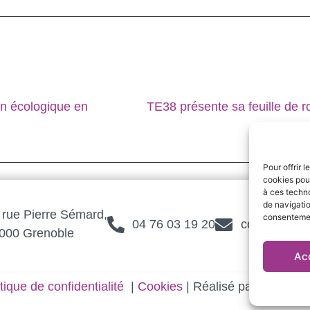
on écologique en
TE38 présente sa feuille de ro
Pour offrir 
cookies pour
à ces techn
de navigatio
 rue Pierre Sémard,
consentement
04 76 03 19 20
contact@te3
000 Grenoble
Ac
tique de confidentialité
|
Cookies
| Réalisé par
Création