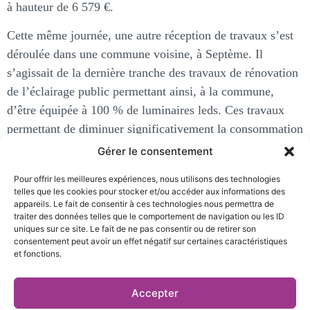
à hauteur de 6 579 €.
Cette même journée, une autre réception de travaux s’est
déroulée dans une commune voisine, à Septème. Il
s’agissait de la dernière tranche des travaux de rénovation
de l’éclairage public permettant ainsi, à la commune,
d’être équipée à 100 % de luminaires leds. Ces travaux
permettant de diminuer significativement la consommation
énergétique de la commune ont été réalisés par TE38 par
Gérer le consentement
tranches successives entre 2015 et 2019.
Pour offrir les meilleures expériences, nous utilisons des technologies
telles que les cookies pour stocker et/ou accéder aux informations des
appareils. Le fait de consentir à ces technologies nous permettra de
traiter des données telles que le comportement de navigation ou les ID
uniques sur ce site. Le fait de ne pas consentir ou de retirer son
consentement peut avoir un effet négatif sur certaines caractéristiques
et fonctions.
27 rue Pierre Sémard,
Accepter
04 76 03 19 20
38000 Grenoble