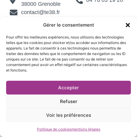
38000 Grenoble
contact@te38.fr
Gérer le consentement
Mentions légales et politique de confidentialité
|
Cookies
| Réalisé par
Création site web Grenoble
Pour offrir les meilleures expériences, nous utilisons des technologies
telles que les cookies pour stocker et/ou accéder aux informations des
appareils. Le fait de consentir à ces technologies nous permettra de
traiter des données telles que le comportement de navigation ou les ID
uniques sur ce site. Le fait de ne pas consentir ou de retirer son
consentement peut avoir un effet négatif sur certaines caractéristiques
et fonctions.
Accepter
Refuser
Voir les préférences
Politique de cookies
mentions légales