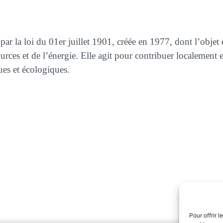
e par la loi du 01er juillet 1901, créée en 1977, dont l’obj
ources et de l’énergie. Elle agit pour contribuer localemen
es et écologiques.
 vous intéresser :
 audits énergétiques
ISERENOV’ : 5 Questions po
énergétique de
Pour offrir 