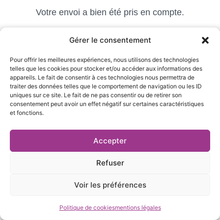
Votre envoi a bien été pris en compte.
Gérer le consentement
Pour offrir les meilleures expériences, nous utilisons des technologies
telles que les cookies pour stocker et/ou accéder aux informations des
appareils. Le fait de consentir à ces technologies nous permettra de
27 rue Pierre Sémard,
traiter des données telles que le comportement de navigation ou les ID
04 76 03 19 20
uniques sur ce site. Le fait de ne pas consentir ou de retirer son
38000 Grenoble
consentement peut avoir un effet négatif sur certaines caractéristiques
contact@te38.fr
et fonctions.
Mentions légales et politique de confidentialité
|
Accepter
Cookies
| Réalisé par
Création site web Grenoble
Refuser
Voir les préférences
Politique de cookies
mentions légales