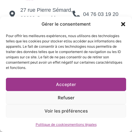
27 rue Pierre Sémard,
04 76 03 19 20
38000 Grenoble
Gérer le consentement
contact@te38.fr
Pour offrir les meilleures expériences, nous utilisons des technologies
telles que les cookies pour stocker et/ou accéder aux informations des
Mentions légales et politique de confidentialité
|
appareils. Le fait de consentir à ces technologies nous permettra de
Cookies
| Réalisé par
Création site web Grenoble
traiter des données telles que le comportement de navigation ou les ID
uniques sur ce site. Le fait de ne pas consentir ou de retirer son
consentement peut avoir un effet négatif sur certaines caractéristiques
et fonctions.
Accepter
Refuser
Voir les préférences
Politique de cookies
mentions légales