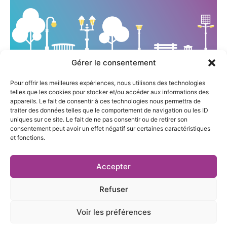
Gérer le consentement
[INFOGRAPHIE] L'éclairage public : un levier de la
transition énergétique
Pour offrir les meilleures expériences, nous utilisons des technologies
telles que les cookies pour stocker et/ou accéder aux informations des
appareils. Le fait de consentir à ces technologies nous permettra de
traiter des données telles que le comportement de navigation ou les ID
uniques sur ce site. Le fait de ne pas consentir ou de retirer son
consentement peut avoir un effet négatif sur certaines caractéristiques
et fonctions.
27 rue Pierre Sémard,
04 76 03 19 20
Accepter
38000 Grenoble
contact@te38.fr
Refuser
Voir les préférences
Mentions légales et politique de confidentialité
|