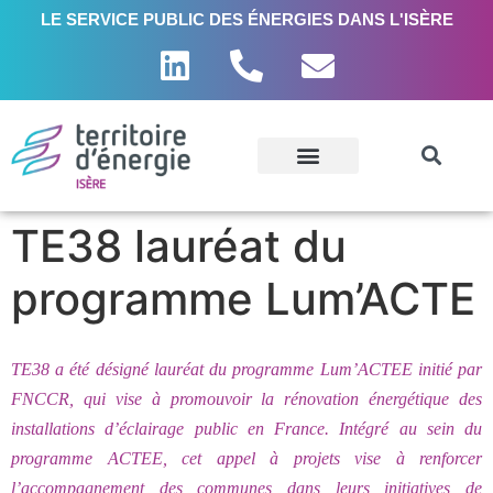
LE SERVICE PUBLIC DES ÉNERGIES DANS L'ISÈRE
TE38 lauréat du
programme Lum’ACTE
TE38 a été désigné lauréat du programme Lum’ACTEE initié par
FNCCR, qui vise à promouvoir la rénovation énergétique des
installations d’éclairage public en France. Intégré au sein du
programme ACTEE, cet appel à projets vise à renforcer
l’accompagnement des communes dans leurs initiatives de