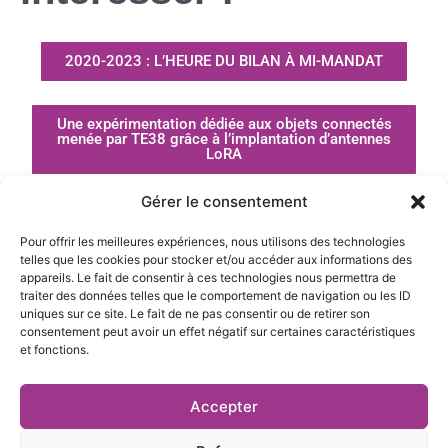
2020-2023 : L’HEURE DU BILAN À MI-MANDAT
Une expérimentation dédiée aux objets connectés
menée par TE38 grâce à l’implantation d’antennes
LoRA
Gérer le consentement
Te38, un acteur clé pour un éclairage public
efficace et durable en Isère
Pour offrir les meilleures expériences, nous utilisons des technologies
telles que les cookies pour stocker et/ou accéder aux informations des
appareils. Le fait de consentir à ces technologies nous permettra de
traiter des données telles que le comportement de navigation ou les ID
uniques sur ce site. Le fait de ne pas consentir ou de retirer son
consentement peut avoir un effet négatif sur certaines caractéristiques
et fonctions.
27 rue Pierre Sémard,
04 76 03 19 20
Accepter
38000 Grenoble
contact@te38.fr