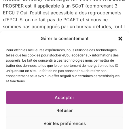
PROSPER est-il applicable à un SCoT (comprenant 3
EPCI) ? Oui, l’outil est accessible à des regroupements
d’EPCI. Si on ne fait pas de PCAET et si nous ne
sommes pas acompagnés par un bureau d’études, l’outil
est-il adapté ? Tout à fait, de nombreux territoires
Gérer le consentement
utilisent […]
Pour offrir les meilleures expériences, nous utilisons des technologies
Prochain
→
telles que les cookies pour stocker et/ou accéder aux informations des
appareils. Le fait de consentir à ces technologies nous permettra de
traiter des données telles que le comportement de navigation ou les ID
uniques sur ce site. Le fait de ne pas consentir ou de retirer son
consentement peut avoir un effet négatif sur certaines caractéristiques
et fonctions.
27 rue Pierre Sémard,
04 76 03 19 20
Accepter
38000 Grenoble
contact@te38.fr
Refuser
Voir les préférences
Mentions légales et politique de confidentialité
|