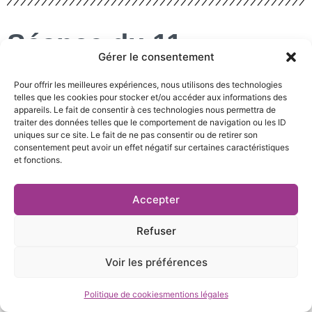
Séance du 11
Gérer le consentement
décembre 2023
Pour offrir les meilleures expériences, nous utilisons des technologies
telles que les cookies pour stocker et/ou accéder aux informations des
Date de mise en ligne : 19 décembre 2023
appareils. Le fait de consentir à ces technologies nous permettra de
traiter des données telles que le comportement de navigation ou les ID
uniques sur ce site. Le fait de ne pas consentir ou de retirer son
consentement peut avoir un effet négatif sur certaines caractéristiques
et fonctions.
Liste des délibérations
Accepter
Délibération N°2023-140
Refuser
Délibération N°2023-141
Voir les préférences
Délibération N°2023-142
Politique de cookies
mentions légales